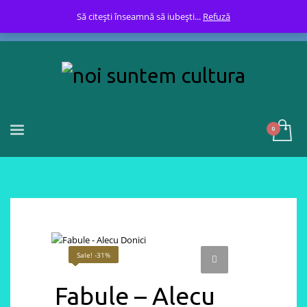
Să citești înseamnă să iubești...
Refuză
Sale! -31%
Fabule – Alecu