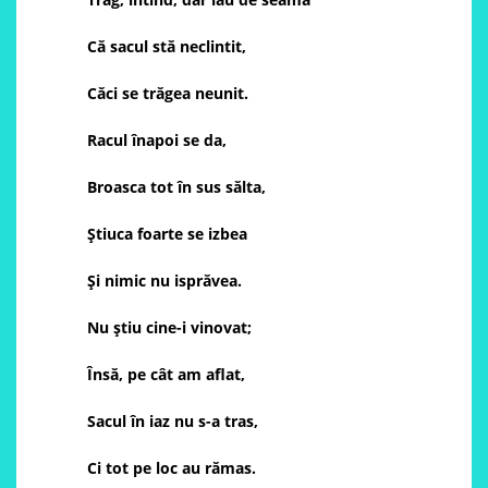
Că sacul stă neclintit,
Căci se trăgea neunit.
Racul înapoi se da,
Broasca tot în sus sălta,
Știuca foarte se izbea
Și nimic nu isprăvea.
Nu știu cine-i vinovat;
Însă, pe cât am aflat,
Sacul în iaz nu s-a tras,
Ci tot pe loc au rămas.