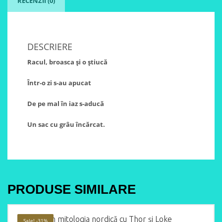
RECENZII (0)
DESCRIERE
Racul, broasca și o știucă
Într-o zi s-au apucat
De pe mal în iaz s-aducă
Un sac cu grâu încărcat.
PRODUSE SIMILARE
Povești din mitologia nordică cu Thor și Loke
Sale! -31%