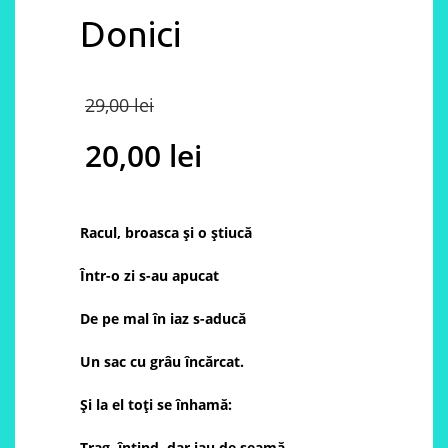
Donici
Original
29,00
lei
price
20,00
lei
was:
Current
29,00 lei.
price
Racul, broasca și o știucă
is:
Într-o zi s-au apucat
20,00 lei.
De pe mal în iaz s-aducă
Un sac cu grâu încărcat.
Și la el toți se înhamă:
Trag, întind, dar iau de seamă