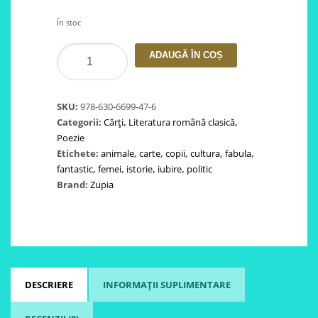
În stoc
Cantitate
ADAUGĂ ÎN COȘ
Fabule
-
Alecu
SKU:
978-630-6699-47-6
Donici
Categorii:
Cărți
,
Literatura română clasică
,
Poezie
Etichete:
animale
,
carte
,
copii
,
cultura
,
fabula
,
fantastic
,
femei
,
istorie
,
iubire
,
politic
Brand:
Zupia
DESCRIERE
INFORMAȚII SUPLIMENTARE