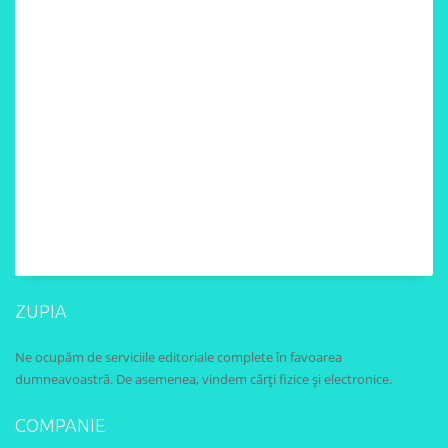
ZUPIA
Ne ocupăm de serviciile editoriale complete în favoarea
dumneavoastră. De asemenea, vindem cărți fizice și electronice.
COMPANIE