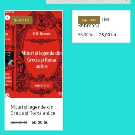
Ion vol. 2 / Liviu
Sale! -15%
Sale! -29%
Rebreanu
Original
Curren
35,00
lei
25,00
lei
price
price
was:
is:
35,00 lei.
25,00 le
Mituri şi legende din
Grecia şi Roma antice
Original
Current
59,00
lei
50,00
lei
price
price
was:
is: