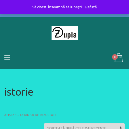
Să citești înseamnă să iubești...
Refuză
istorie
SORTED
AFIȘEZ 1 - 12 DIN 90 DE REZULTATE
BY
LATEST