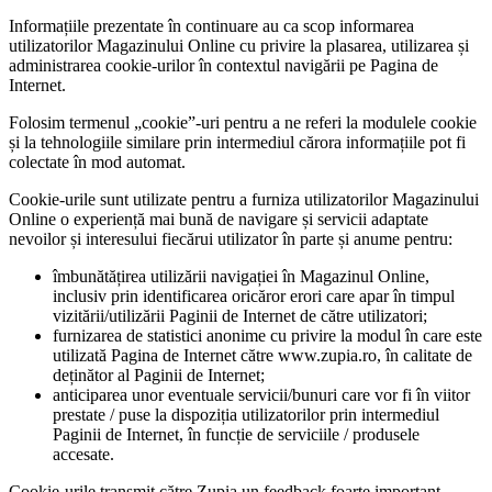
Informațiile prezentate în continuare au ca scop informarea
utilizatorilor Magazinului Online cu privire la plasarea, utilizarea și
administrarea cookie-urilor în contextul navigării pe Pagina de
Internet.
Folosim termenul „cookie”-uri pentru a ne referi la modulele cookie
și la tehnologiile similare prin intermediul cărora informațiile pot fi
colectate în mod automat.
Cookie-urile sunt utilizate pentru a furniza utilizatorilor Magazinului
Online o experiență mai bună de navigare și servicii adaptate
nevoilor și interesului fiecărui utilizator în parte și anume pentru:
îmbunătățirea utilizării navigației în Magazinul Online,
inclusiv prin identificarea oricăror erori care apar în timpul
vizitării/utilizării Paginii de Internet de către utilizatori;
furnizarea de statistici anonime cu privire la modul în care este
utilizată Pagina de Internet către www.zupia.ro, în calitate de
deținător al Paginii de Internet;
anticiparea unor eventuale servicii/bunuri care vor fi în viitor
prestate / puse la dispoziția utilizatorilor prin intermediul
Paginii de Internet, în funcție de serviciile / produsele
accesate.
Cookie-urile transmit către Zupia un feedback foarte important