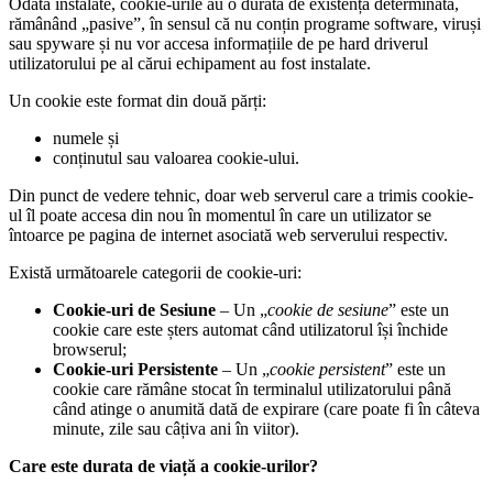
Odată instalate, cookie-urile au o durată de existență determinată,
rămânând „pasive”, în sensul că nu conțin programe software, viruși
sau spyware și nu vor accesa informațiile de pe hard driverul
utilizatorului pe al cărui echipament au fost instalate.
Un cookie este format din două părți:
numele și
conținutul sau valoarea cookie-ului.
Din punct de vedere tehnic, doar web serverul care a trimis cookie-
ul îl poate accesa din nou în momentul în care un utilizator se
întoarce pe pagina de internet asociată web serverului respectiv.
Există următoarele categorii de cookie-uri:
Cookie-uri de Sesiune
– Un „
cookie de sesiune
” este un
cookie care este șters automat când utilizatorul își închide
browserul;
Cookie-uri Persistente
– Un „
cookie persistent
” este un
cookie care rămâne stocat în terminalul utilizatorului până
când atinge o anumită dată de expirare (care poate fi în câteva
minute, zile sau câțiva ani în viitor).
Care este durata de viață a cookie-urilor?