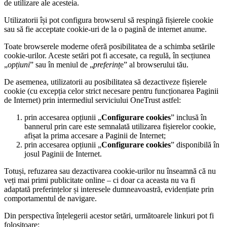
de utilizare ale acesteia.
Utilizatorii își pot configura browserul să respingă fișierele cookie
sau să fie acceptate cookie-uri de la o pagină de internet anume.
Toate browserele moderne oferă posibilitatea de a schimba setările
cookie-urilor. Aceste setări pot fi accesate, ca regulă, în secțiunea
„
opțiuni
” sau în meniul de „
preferinț
e” al browserului tău.
De asemenea, utilizatorii au posibilitatea să dezactiveze fișierele
cookie (cu excepția celor strict necesare pentru funcționarea Paginii
de Internet) prin intermediul serviciului OneTrust astfel:
prin accesarea opțiunii „
Configurare cookies
” inclusă în
bannerul prin care este semnalată utilizarea fișierelor cookie,
afișat la prima accesare a Paginii de Internet;
prin accesarea opțiunii „
Configurare cookies
” disponibilă în
josul Paginii de Internet.
Totuși, refuzarea sau dezactivarea cookie-urilor nu înseamnă că nu
veți mai primi publicitate online – ci doar ca aceasta nu va fi
adaptată preferințelor și interesele dumneavoastră, evidențiate prin
comportamentul de navigare.
Din perspectiva înțelegerii acestor setări, următoarele linkuri pot fi
folositoare: