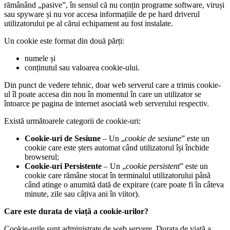
rămânând „pasive”, în sensul că nu conțin programe software, viruși
sau spyware și nu vor accesa informațiile de pe hard driverul
utilizatorului pe al cărui echipament au fost instalate.
Un cookie este format din două părți:
numele și
conținutul sau valoarea cookie-ului.
Din punct de vedere tehnic, doar web serverul care a trimis cookie-
ul îl poate accesa din nou în momentul în care un utilizator se
întoarce pe pagina de internet asociată web serverului respectiv.
Există următoarele categorii de cookie-uri:
Cookie-uri de Sesiune
– Un „
cookie de sesiune
” este un
cookie care este șters automat când utilizatorul își închide
browserul;
Cookie-uri Persistente
– Un „
cookie persistent
” este un
cookie care rămâne stocat în terminalul utilizatorului până
când atinge o anumită dată de expirare (care poate fi în câteva
minute, zile sau câțiva ani în viitor).
Care este durata de viață a cookie-urilor?
Cookie-urile sunt administrate de web servere. Durata de viață a