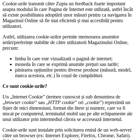
Cookie-urile transmit către Zupia un feedback foarte important
asupra modului în care Pagina de Internet este utilizată, astfel încât
să existe posibilitatea adoptării unor măsuri pentru ca navigarea în
Magazinul Online să fie mai eficientă și mai accesibilă pentru
utilizatori.
Astfel, utilizarea cookie-urilor permite memorarea anumitor
setări/preferințe stabilite de către utilizatorii Magazinului Online,
precum:
limba în care este vizualizată o pagină de internet;
moneda în care se exprimă anumite prețuri sau tarife;
păstrarea opțiunilor pentru diverse produse (măsură, model,
marca acestora, etc.) în coșul de cumpărături.
Ce sunt cookie-urile?
Un „Internet Cookie” (termen cunoscut și sub denumirea de
„
browser cookie
” sau „
HTTP cookie
” ori „
cookie
”) reprezintă un
fișier de mici dimensiuni, format din litere și numere, care va fi
stocat pe computerul, terminalul mobil sau pe alte echipamente ale
unui utilizator prin intermediul cărora se accesează internetul.
Cookie-urile sunt instalate prin solicitarea emisă de un web-server
către un browser (ex: Internet Explorer, Firefox, Chrome, Safari).