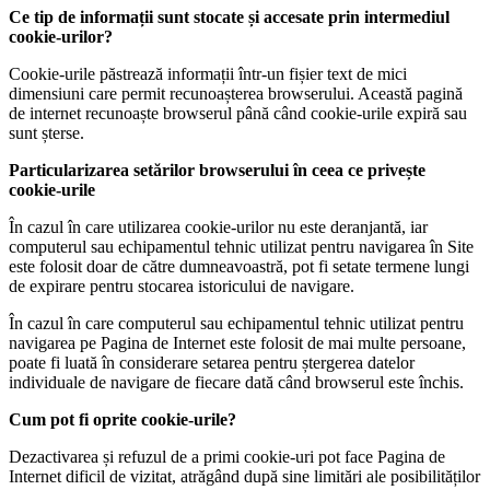
Ce tip de informații sunt stocate și accesate prin intermediul
cookie-urilor?
Cookie-urile păstrează informații într-un fișier text de mici
dimensiuni care permit recunoașterea browserului. Această pagină
de internet recunoaște browserul până când cookie-urile expiră sau
sunt șterse.
Particularizarea setărilor browserului în ceea ce privește
cookie-urile
În cazul în care utilizarea cookie-urilor nu este deranjantă, iar
computerul sau echipamentul tehnic utilizat pentru navigarea în Site
este folosit doar de către dumneavoastră, pot fi setate termene lungi
de expirare pentru stocarea istoricului de navigare.
În cazul în care computerul sau echipamentul tehnic utilizat pentru
navigarea pe Pagina de Internet este folosit de mai multe persoane,
poate fi luată în considerare setarea pentru ștergerea datelor
individuale de navigare de fiecare dată când browserul este închis.
Cum pot fi oprite cookie-urile?
Dezactivarea și refuzul de a primi cookie-uri pot face Pagina de
Internet dificil de vizitat, atrăgând după sine limitări ale posibilităților