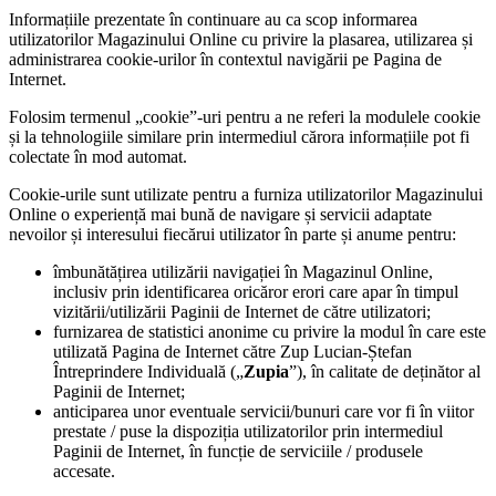
Informațiile prezentate în continuare au ca scop informarea
utilizatorilor Magazinului Online cu privire la plasarea, utilizarea și
administrarea cookie-urilor în contextul navigării pe Pagina de
Internet.
Folosim termenul „cookie”-uri pentru a ne referi la modulele cookie
și la tehnologiile similare prin intermediul cărora informațiile pot fi
colectate în mod automat.
Cookie-urile sunt utilizate pentru a furniza utilizatorilor Magazinului
Online o experiență mai bună de navigare și servicii adaptate
nevoilor și interesului fiecărui utilizator în parte și anume pentru:
îmbunătățirea utilizării navigației în Magazinul Online,
inclusiv prin identificarea oricăror erori care apar în timpul
vizitării/utilizării Paginii de Internet de către utilizatori;
furnizarea de statistici anonime cu privire la modul în care este
utilizată Pagina de Internet către Zup Lucian-Ștefan
Întreprindere Individuală („
Zupia
”), în calitate de deținător al
Paginii de Internet;
anticiparea unor eventuale servicii/bunuri care vor fi în viitor
prestate / puse la dispoziția utilizatorilor prin intermediul
Paginii de Internet, în funcție de serviciile / produsele
accesate.