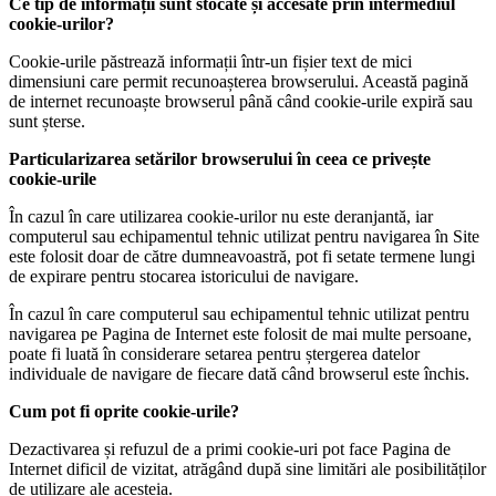
Ce tip de informații sunt stocate și accesate prin intermediul
cookie-urilor?
Cookie-urile păstrează informații într-un fișier text de mici
dimensiuni care permit recunoașterea browserului. Această pagină
de internet recunoaște browserul până când cookie-urile expiră sau
sunt șterse.
Particularizarea setărilor browserului în ceea ce privește
cookie-urile
În cazul în care utilizarea cookie-urilor nu este deranjantă, iar
computerul sau echipamentul tehnic utilizat pentru navigarea în Site
este folosit doar de către dumneavoastră, pot fi setate termene lungi
de expirare pentru stocarea istoricului de navigare.
În cazul în care computerul sau echipamentul tehnic utilizat pentru
navigarea pe Pagina de Internet este folosit de mai multe persoane,
poate fi luată în considerare setarea pentru ștergerea datelor
individuale de navigare de fiecare dată când browserul este închis.
Cum pot fi oprite cookie-urile?
Dezactivarea și refuzul de a primi cookie-uri pot face Pagina de
Internet dificil de vizitat, atrăgând după sine limitări ale posibilităților
de utilizare ale acesteia.