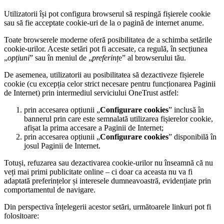
Utilizatorii își pot configura browserul să respingă fișierele cookie
sau să fie acceptate cookie-uri de la o pagină de internet anume.
Toate browserele moderne oferă posibilitatea de a schimba setările
cookie-urilor. Aceste setări pot fi accesate, ca regulă, în secțiunea
„
opțiuni
” sau în meniul de „
preferinț
e” al browserului tău.
De asemenea, utilizatorii au posibilitatea să dezactiveze fișierele
cookie (cu excepția celor strict necesare pentru funcționarea Paginii
de Internet) prin intermediul serviciului OneTrust astfel:
prin accesarea opțiunii „
Configurare cookies
” inclusă în
bannerul prin care este semnalată utilizarea fișierelor cookie,
afișat la prima accesare a Paginii de Internet;
prin accesarea opțiunii „
Configurare cookies
” disponibilă în
josul Paginii de Internet.
Totuși, refuzarea sau dezactivarea cookie-urilor nu înseamnă că nu
veți mai primi publicitate online – ci doar ca aceasta nu va fi
adaptată preferințelor și interesele dumneavoastră, evidențiate prin
comportamentul de navigare.
Din perspectiva înțelegerii acestor setări, următoarele linkuri pot fi
folositoare: