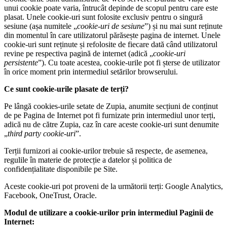
unui cookie poate varia, întrucât depinde de scopul pentru care este
plasat. Unele cookie-uri sunt folosite exclusiv pentru o singură
sesiune (așa numitele „
cookie-uri de sesiune
”) și nu mai sunt reținute
din momentul în care utilizatorul părăsește pagina de internet. Unele
cookie-uri sunt reținute și refolosite de fiecare dată când utilizatorul
revine pe respectiva pagină de internet (adică „
cookie-uri
persistente
”). Cu toate acestea, cookie-urile pot fi șterse de utilizator
în orice moment prin intermediul setărilor browserului.
Ce sunt cookie-urile plasate de terți?
Pe lângă cookies-urile setate de Zupia, anumite secțiuni de conținut
de pe Pagina de Internet pot fi furnizate prin intermediul unor terți,
adică nu de către Zupia, caz în care aceste cookie-uri sunt denumite
„
third party cookie-uri
”.
Terții furnizori ai cookie-urilor trebuie să respecte, de asemenea,
regulile în materie de protecție a datelor și politica de
confidențialitate disponibile pe Site.
Aceste cookie-uri pot proveni de la următorii terți: Google Analytics,
Facebook, OneTrust, Oracle.
Modul de utilizare a cookie-urilor prin intermediul Paginii de
Internet: