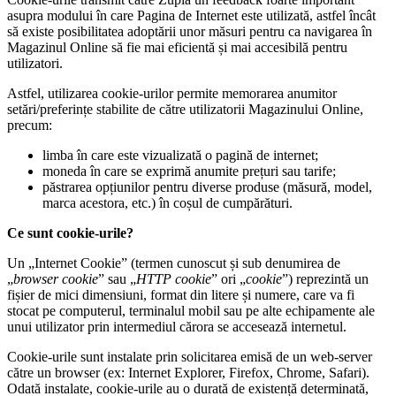
asupra modului în care Pagina de Internet este utilizată, astfel încât
să existe posibilitatea adoptării unor măsuri pentru ca navigarea în
Magazinul Online să fie mai eficientă și mai accesibilă pentru
utilizatori.
Astfel, utilizarea cookie-urilor permite memorarea anumitor
setări/preferințe stabilite de către utilizatorii Magazinului Online,
precum:
limba în care este vizualizată o pagină de internet;
moneda în care se exprimă anumite prețuri sau tarife;
păstrarea opțiunilor pentru diverse produse (măsură, model,
marca acestora, etc.) în coșul de cumpărături.
Ce sunt cookie-urile?
Un „Internet Cookie” (termen cunoscut și sub denumirea de
„
browser cookie
” sau „
HTTP cookie
” ori „
cookie
”) reprezintă un
fișier de mici dimensiuni, format din litere și numere, care va fi
stocat pe computerul, terminalul mobil sau pe alte echipamente ale
unui utilizator prin intermediul cărora se accesează internetul.
Cookie-urile sunt instalate prin solicitarea emisă de un web-server
către un browser (ex: Internet Explorer, Firefox, Chrome, Safari).
Odată instalate, cookie-urile au o durată de existență determinată,