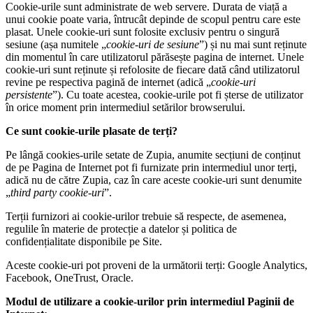
Cookie-urile sunt administrate de web servere. Durata de viață a
unui cookie poate varia, întrucât depinde de scopul pentru care este
plasat. Unele cookie-uri sunt folosite exclusiv pentru o singură
sesiune (așa numitele „
cookie-uri de sesiune
”) și nu mai sunt reținute
din momentul în care utilizatorul părăsește pagina de internet. Unele
cookie-uri sunt reținute și refolosite de fiecare dată când utilizatorul
revine pe respectiva pagină de internet (adică „
cookie-uri
persistente
”). Cu toate acestea, cookie-urile pot fi șterse de utilizator
în orice moment prin intermediul setărilor browserului.
Ce sunt cookie-urile plasate de terți?
Pe lângă cookies-urile setate de Zupia, anumite secțiuni de conținut
de pe Pagina de Internet pot fi furnizate prin intermediul unor terți,
adică nu de către Zupia, caz în care aceste cookie-uri sunt denumite
„
third party cookie-uri
”.
Terții furnizori ai cookie-urilor trebuie să respecte, de asemenea,
regulile în materie de protecție a datelor și politica de
confidențialitate disponibile pe Site.
Aceste cookie-uri pot proveni de la următorii terți: Google Analytics,
Facebook, OneTrust, Oracle.
Modul de utilizare a cookie-urilor prin intermediul Paginii de