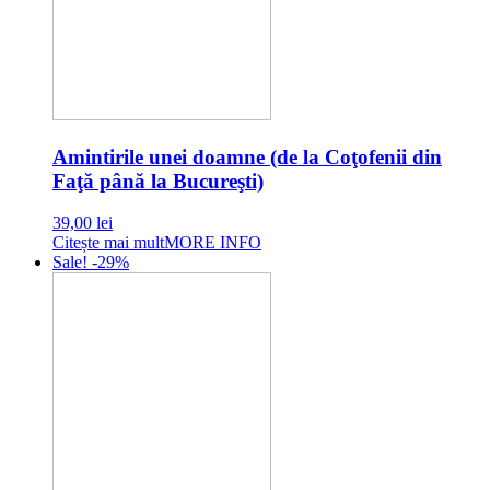
Amintirile unei doamne (de la Coţofenii din
Faţă până la Bucureşti)
39,00
lei
Citește mai mult
MORE INFO
Sale! -29%