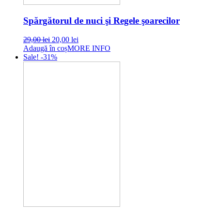
Spărgătorul de nuci şi Regele şoarecilor
Original
Current
29,00
lei
20,00
lei
price
price
Adaugă în coș
MORE INFO
was:
is:
Sale! -31%
29,00 lei.
20,00 lei.