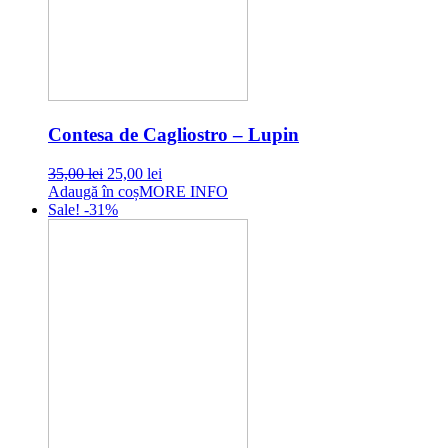
Contesa de Cagliostro – Lupin
Original
Current
35,00
lei
25,00
lei
price
price
Adaugă în coș
MORE INFO
was:
is:
Sale! -31%
35,00 lei.
25,00 lei.