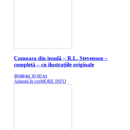
Comoara din insulă – R.L. Stevenson –
completă – cu ilustrațiile originale
Original
Current
39,00
lei
30,00
lei
price
price
Adaugă în coș
MORE INFO
was:
is:
39,00 lei.
30,00 lei.