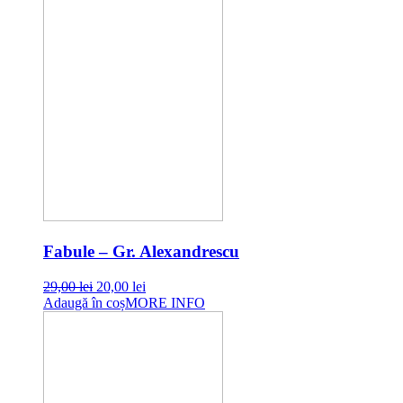
Fabule – Gr. Alexandrescu
Original
Current
29,00
lei
20,00
lei
price
price
Adaugă în coș
MORE INFO
was:
is:
29,00 lei.
20,00 lei.