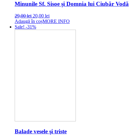
Minunile Sf. Sisoe și Domnia lui Ciubăr Vodă
Original
Current
29,00
lei
20,00
lei
price
price
Adaugă în coș
MORE INFO
was:
is:
Sale! -31%
29,00 lei.
20,00 lei.
Balade vesele şi triste