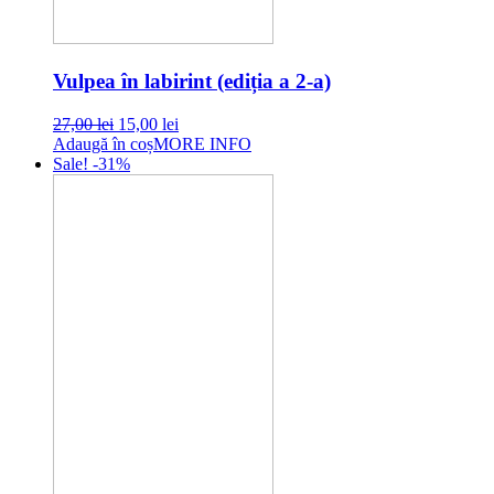
Vulpea în labirint (ediția a 2-a)
Original
Current
27,00
lei
15,00
lei
price
price
Adaugă în coș
MORE INFO
was:
is:
Sale! -31%
27,00 lei.
15,00 lei.