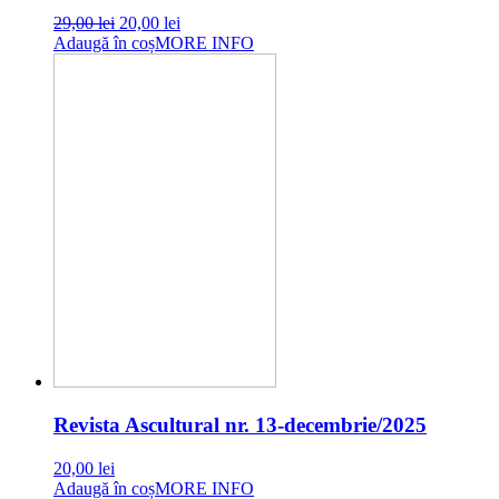
Original
Current
29,00
lei
20,00
lei
price
price
Adaugă în coș
MORE INFO
was:
is:
29,00 lei.
20,00 lei.
Revista Ascultural nr. 13-decembrie/2025
20,00
lei
Adaugă în coș
MORE INFO