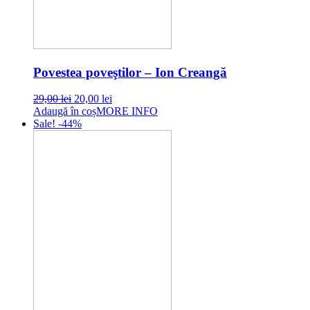
Povestea poveştilor – Ion Creangă
Original
Current
29,00
lei
20,00
lei
price
price
Adaugă în coș
MORE INFO
was:
is:
Sale! -44%
29,00 lei.
20,00 lei.