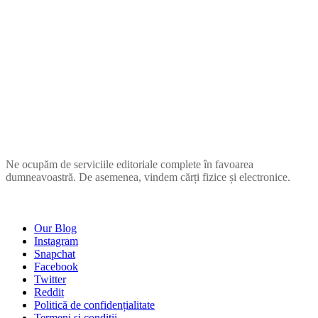
ZUPIA
Ne ocupăm de serviciile editoriale complete în favoarea
dumneavoastră. De asemenea, vindem cărți fizice și electronice.
COMPANIE
Our Blog
Instagram
Snapchat
Facebook
Twitter
Reddit
Politică de confidențialitate
Termeni și condiții