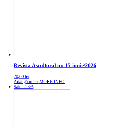
Revista Ascultural nr. 15-iunie/2026
20,00
lei
Adaugă în coș
MORE INFO
Sale! -23%