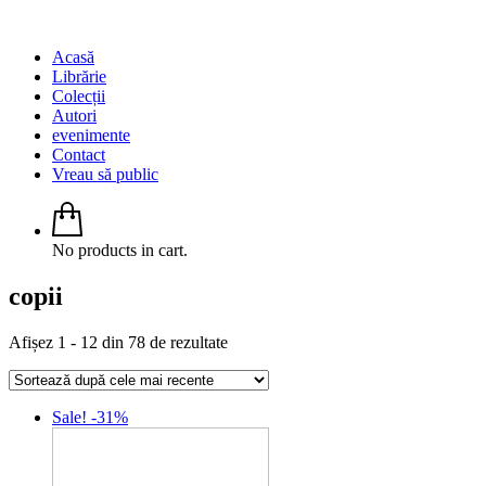
Acasă
Librărie
Colecții
Autori
evenimente
Contact
Vreau să public
No products in cart.
copii
Sorted
Afișez 1 - 12 din 78 de rezultate
by
latest
Sale! -31%