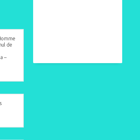
L’Homme
nul de
va –
t
i.
s
t
i.