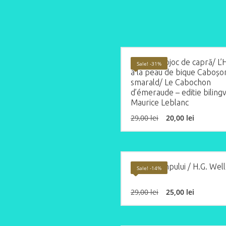
Omul cu cojoc de capră/ 
Sale! -31%
à la peau de bique Caboșo
smarald/ Le Cabochon
d’émeraude – editie biling
Maurice Leblanc
Original
Curren
29,00
lei
20,00
lei
price
price
was:
is:
29,00 lei.
20,00 le
Mașina timpului / H.G. Well
Sale! -14%
Original
Curren
29,00
lei
25,00
lei
price
price
was:
is:
29,00 lei.
25,00 le