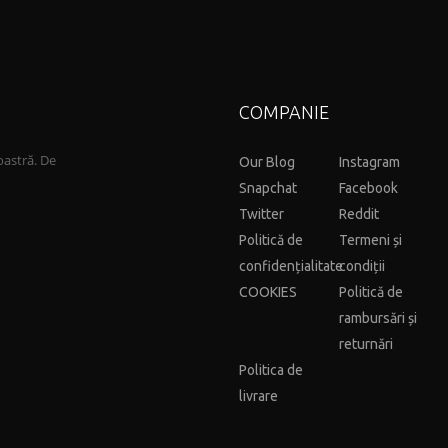
COMPANIE
oastră. De
Our Blog
Instagram
Snapchat
Facebook
Twitter
Reddit
Politică de
Termeni și
confidențialitate
condiții
COOKIES
Politică de
rambursări și
returnări
Politica de
livrare