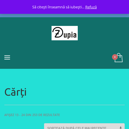
Să citești înseamnă să iubești...
Refuză
Cărți
SORTED
AFIȘEZ 13 - 24 DIN 253 DE REZULTATE
BY
LATEST