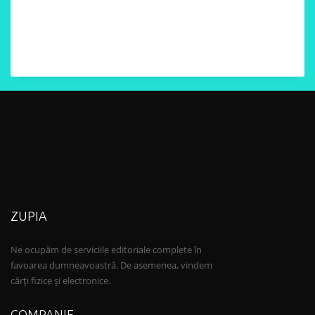
ZUPIA
Ne ocupăm de serviciile editoriale complete în
favoarea dumneavoastră. De asemenea, vindem
cărți fizice și electronice.
COMPANIE