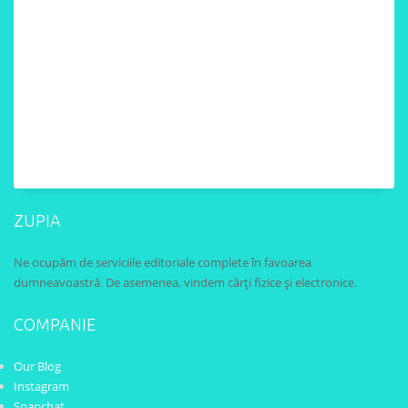
ZUPIA
Ne ocupăm de serviciile editoriale complete în favoarea
dumneavoastră. De asemenea, vindem cărți fizice și electronice.
COMPANIE
Our Blog
Instagram
Snapchat