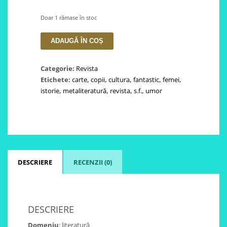
Doar 1 rămase în stoc
Cantitate
ADAUGĂ ÎN COȘ
Revista
Ascultural
Categorie:
Revista
nr.
Etichete:
carte
,
copii
,
cultura
,
fantastic
,
femei
,
11-
istorie
,
metaliteratură
,
revista
,
s.f.
,
umor
iunie/2025
DESCRIERE
RECENZII (0)
DESCRIERE
Domeniu
: literatură