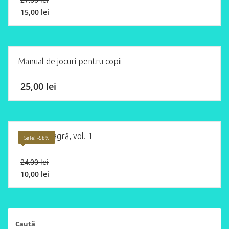
price
15,00
lei
was:
Current
27,00 lei.
price
is:
15,00 lei.
Manual de jocuri pentru copii
25,00
lei
Dunga neagră, vol. 1
Sale! -58%
Original
24,00
lei
price
10,00
lei
was:
Current
24,00 lei.
price
is:
10,00 lei.
Caută