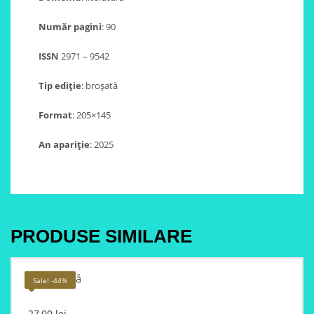
Număr pagini
: 90
ISSN
2971 – 9542
Tip ediție
: broșată
Format
: 205×145
An apariție
: 2025
PRODUSE SIMILARE
Pisica dublă
Sale! -44%
Original
27,00
lei