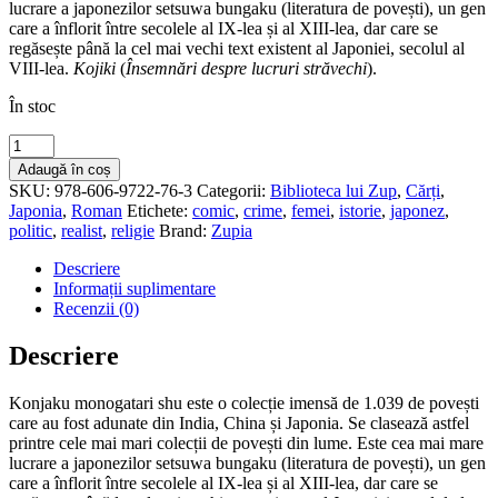
lucrare a japonezilor setsuwa bungaku (literatura de povești), un gen
care a înflorit între secolele al IX-lea și al XIII-lea, dar care se
regăsește până la cel mai vechi text existent al Japoniei, secolul al
VIII-lea.
Kojiki
(
Însemnări despre lucruri străvechi
).
În stoc
Cantitate
Poveşti
Adaugă în coș
japoneze
SKU:
978-606-9722-76-3
Categorii:
Biblioteca lui Zup
,
Cărți
,
din
Japonia
,
Roman
Etichete:
comic
,
crime
,
femei
,
istorie
,
japonez
,
Konjaku
politic
,
realist
,
religie
Brand:
Zupia
Descriere
Informații suplimentare
Recenzii (0)
Descriere
Konjaku monogatari shu este o colecție imensă de 1.039 de povești
care au fost adunate din India, China și Japonia. Se clasează astfel
printre cele mai mari colecții de povești din lume. Este cea mai mare
lucrare a japonezilor setsuwa bungaku (literatura de povești), un gen
care a înflorit între secolele al IX-lea și al XIII-lea, dar care se