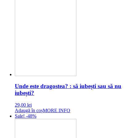
Unde este dragostea? : să iubești sau să nu
iubești?
29,00
lei
Adaugă în coș
MORE INFO
Sale! -48%