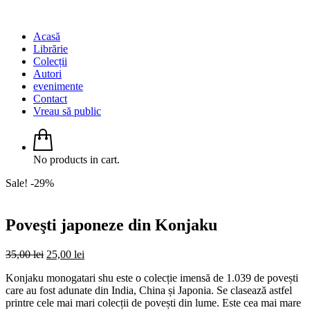
Acasă
Librărie
Colecții
Autori
evenimente
Contact
Vreau să public
No products in cart.
Sale! -29%
Poveşti japoneze din Konjaku
Original
Current
35,00
lei
25,00
lei
price
price
Konjaku monogatari shu este o colecție imensă de 1.039 de povești
was:
is:
care au fost adunate din India, China și Japonia. Se clasează astfel
35,00 lei.
25,00 lei.
printre cele mai mari colecții de povești din lume. Este cea mai mare