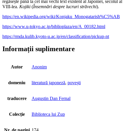
regăsește până la cel mai vechi text existent al Japoniei, secolul al
VIII-lea.
Kojiki
(
Însemnări despre lucruri străvechi
).
https://en.wikipedia.org/wiki/Konjaku_Monogatarish%C5%AB
https://www.u-tokyo.ac.jp/biblioplaza/en/A_00182.html
https://rmda.kulib.kyoto-u.ac.jp/en/classification/pickup-nt
Informații suplimentare
Autor
Anonim
domeniu
literatură japoneză
,
povești
traducere
Augustin Dan Fernal
Colecție
Biblioteca lui Zup
Nr. de pagini
174