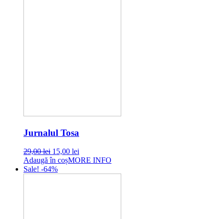
Jurnalul Tosa
Original
Current
29,00
lei
15,00
lei
price
price
Adaugă în coș
MORE INFO
was:
is:
Sale! -64%
29,00 lei.
15,00 lei.