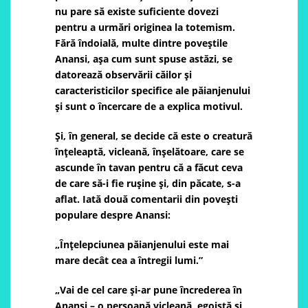
nu pare să existe suficiente dovezi
pentru a urmări originea la totemism.
Fără îndoială, multe dintre poveștile
Anansi, așa cum sunt spuse astăzi, se
datorează observării căilor și
caracteristicilor specifice ale păianjenului
și sunt o încercare de a explica motivul.
Și, în general, se decide că este o creatură
înțeleaptă, vicleană, înșelătoare, care se
ascunde în tavan pentru că a făcut ceva
de care să-i fie rușine și, din păcate, s-a
aflat. Iată două comentarii din povești
populare despre Anansi:
„Înțelepciunea păianjenului este mai
mare decât cea a întregii lumi.”
„Vai de cel care și-ar pune încrederea în
Anansi – o persoană vicleană, egoistă și