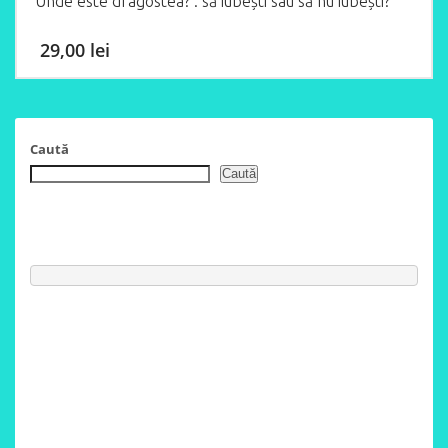
Unde este dragostea? : să iubești sau să nu iubești?
29,00
lei
Caută
Caută