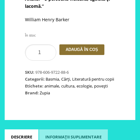
lacomă.”
William Henry Barker
În stoc
Cantitate
ADAUGĂ ÎN COȘ
Poveşti
africane
cu
SKU:
978-606-9722-88-6
Anansi
Categorii:
Basmia
,
Cărți
,
Literatură pentru copii
Etichete:
animale
,
cultura
,
ecologie
,
povești
Brand:
Zupia
DESCRIERE
INFORMAȚII SUPLIMENTARE