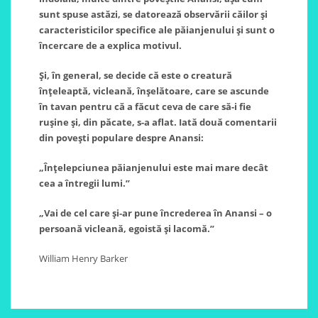
sunt spuse astăzi, se datorează observării căilor și
caracteristicilor specifice ale păianjenului și sunt o
încercare de a explica motivul.
Și, în general, se decide că este o creatură
înțeleaptă, vicleană, înșelătoare, care se ascunde
în tavan pentru că a făcut ceva de care să-i fie
rușine și, din păcate, s-a aflat. Iată două comentarii
din povești populare despre Anansi:
„Înțelepciunea păianjenului este mai mare decât
cea a întregii lumi.”
„Vai de cel care și-ar pune încrederea în Anansi – o
persoană vicleană, egoistă și lacomă.”
William Henry Barker