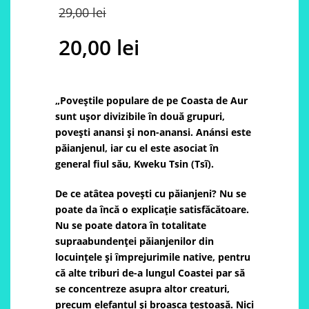
Original
29,00
lei
price
20,00
lei
was:
Current
29,00 lei.
price
„Poveștile populare de pe Coasta de Aur
sunt ușor divizibile în două grupuri,
is:
povești anansi și non-anansi. Anánsi este
păianjenul, iar cu el este asociat în
20,00 lei.
general fiul său, Kweku Tsin (Tsĩ).
De ce atâtea povești cu păianjeni? Nu se
poate da încă o explicație satisfăcătoare.
Nu se poate datora în totalitate
supraabundenței păianjenilor din
locuințele și împrejurimile native, pentru
că alte triburi de-a lungul Coastei par să
se concentreze asupra altor creaturi,
precum elefantul și broasca țestoasă. Nici