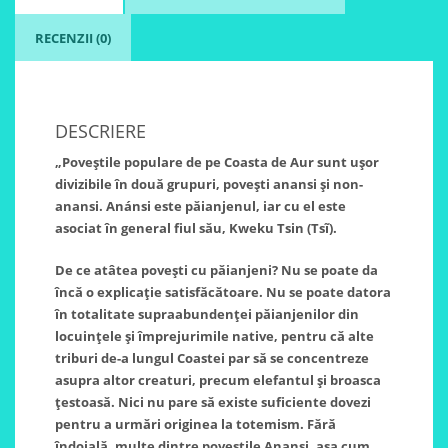
RECENZII (0)
DESCRIERE
„Poveștile populare de pe Coasta de Aur sunt ușor
divizibile în două grupuri, povești anansi și non-
anansi. Anánsi este păianjenul, iar cu el este
asociat în general fiul său, Kweku Tsin (Tsĩ).
De ce atâtea povești cu păianjeni? Nu se poate da
încă o explicație satisfăcătoare. Nu se poate datora
în totalitate supraabundenței păianjenilor din
locuințele și împrejurimile native, pentru că alte
triburi de-a lungul Coastei par să se concentreze
asupra altor creaturi, precum elefantul și broasca
țestoasă. Nici nu pare să existe suficiente dovezi
pentru a urmări originea la totemism. Fără
îndoială, multe dintre poveștile Anansi, așa cum