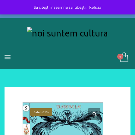
Să citești înseamnă să iubești...
Refuză
Sale! -31%