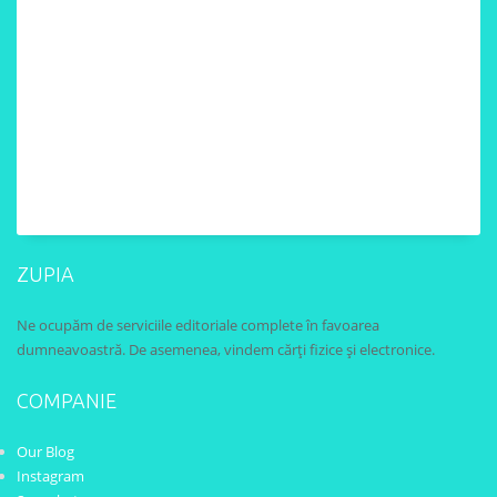
ZUPIA
Ne ocupăm de serviciile editoriale complete în favoarea
dumneavoastră. De asemenea, vindem cărți fizice și electronice.
COMPANIE
Our Blog
Instagram