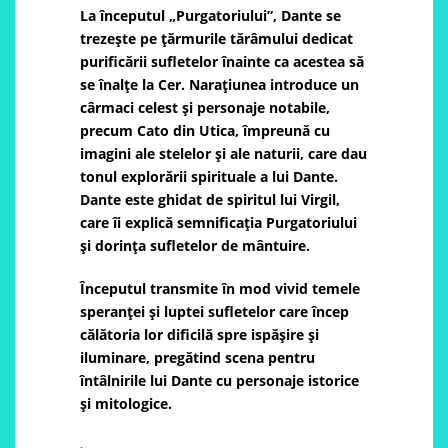
La începutul „Purgatoriului”, Dante se
trezește pe țărmurile tărâmului dedicat
purificării sufletelor înainte ca acestea să
se înalțe la Cer. Narațiunea introduce un
cârmaci celest și personaje notabile,
precum Cato din Utica, împreună cu
imagini ale stelelor și ale naturii, care dau
tonul explorării spirituale a lui Dante.
Dante este ghidat de spiritul lui Virgil,
care îi explică semnificația Purgatoriului
și dorința sufletelor de mântuire.
Începutul transmite în mod vivid temele
speranței și luptei sufletelor care încep
călătoria lor dificilă spre ispășire și
iluminare, pregătind scena pentru
întâlnirile lui Dante cu personaje istorice
și mitologice.