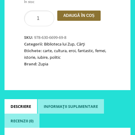
În stoc
Cantitate
ADAUGĂ ÎN COȘ
Purgatoriul-
Divina
Comedie
SKU:
978-630-6699-69-8
-
Categorii:
Biblioteca lui Zup
,
Cărți
Dante
Etichete:
carte
,
cultura
,
eroi
,
fantastic
,
femei
,
istorie
,
iubire
,
politic
Brand:
Zupia
DESCRIERE
INFORMAȚII SUPLIMENTARE
RECENZII (0)