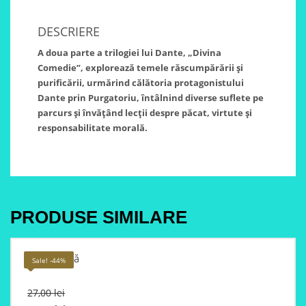
DESCRIERE
A doua parte a trilogiei lui Dante, „Divina
Comedie”, explorează temele răscumpărării și
purificării, urmărind călătoria protagonistului
Dante prin Purgatoriu, întâlnind diverse suflete pe
parcurs și învățând lecții despre păcat, virtute și
responsabilitate morală.
PRODUSE SIMILARE
Pisica dublă
Sale! -44%
Original
27,00
lei
price