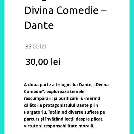
Divina Comedie –
Dante
Original
35,00
lei
price
30,00
lei
was:
Current
35,00 lei.
price
A doua parte a trilogiei lui Dante, „Divina
Comedie”, explorează temele
is:
răscumpărării și purificării, urmărind
călătoria protagonistului Dante prin
30,00 lei.
Purgatoriu, întâlnind diverse suflete pe
parcurs și învățând lecții despre păcat,
virtute și responsabilitate morală.