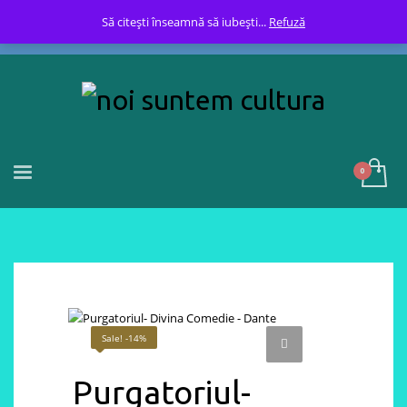
Să citești înseamnă să iubești...
Refuză
Sale! -14%
Purgatoriul-