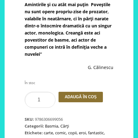
Amintirile şi cu atât mai puţin Poveştile
nu sunt opere propriu-zise de prozator,
valabile în neatârnare, ci în părţi narate
dintr-o întocmire dramatică cu un singur
actor, monologica. Creangă este aci
povestitor de basme, aci actor de
compuneri ce intră în definiţia veche a
nuvelei”
G. Călinescu
În stoc
Cantitate
ADAUGĂ ÎN COȘ
Povești
de
Ion
SKU:
9786306699056
Creangă
Categorii:
Basmia
,
Cărți
Etichete:
carte
,
comic
,
copii
,
eroi
,
fantastic
,