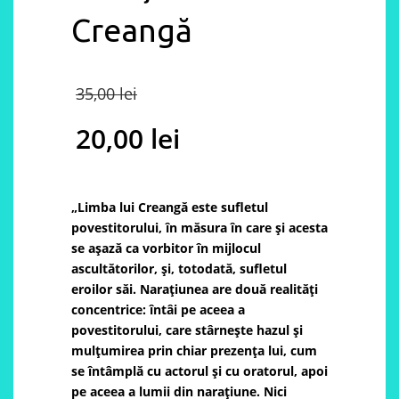
Creangă
Original
35,00
lei
price
20,00
lei
was:
Current
35,00 lei.
price
„Limba lui Creangă este sufletul
povestitorului, în măsura în care şi acesta
is:
se aşază ca vorbitor în mijlocul
ascultătorilor, şi, totodată, sufletul
20,00 lei.
eroilor săi. Naraţiunea are două realităţi
concentrice: întâi pe aceea a
povestitorului, care stârneşte hazul şi
mulţumirea prin chiar prezenţa lui, cum
se întâmplă cu actorul şi cu oratorul, apoi
pe aceea a lumii din naraţiune. Nici