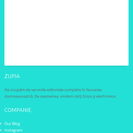
ZUPIA
Ne ocupăm de serviciile editoriale complete în favoarea
dumneavoastră. De asemenea, vindem cărți fizice și electronice.
COMPANIE
Our Blog
Instagram