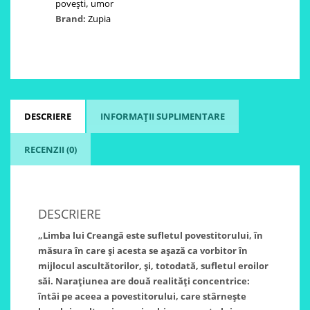
povești
,
umor
Brand:
Zupia
DESCRIERE
INFORMAȚII SUPLIMENTARE
RECENZII (0)
DESCRIERE
„Limba lui Creangă este sufletul povestitorului, în
măsura în care şi acesta se aşază ca vorbitor în
mijlocul ascultătorilor, şi, totodată, sufletul eroilor
săi. Naraţiunea are două realităţi concentrice:
întâi pe aceea a povestitorului, care stârneşte