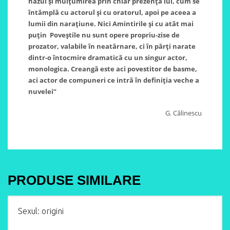
hazul şi mulţumirea prin chiar prezenţa lui, cum se
întâmplă cu actorul şi cu oratorul, apoi pe aceea a
lumii din naraţiune. Nici Amintirile şi cu atât mai
puţin Poveştile nu sunt opere propriu-zise de
prozator, valabile în neatârnare, ci în părţi narate
dintr-o întocmire dramatică cu un singur actor,
monologica. Creangă este aci povestitor de basme,
aci actor de compuneri ce intră în definiţia veche a
nuvelei”
G. Călinescu
PRODUSE SIMILARE
Sexul: origini