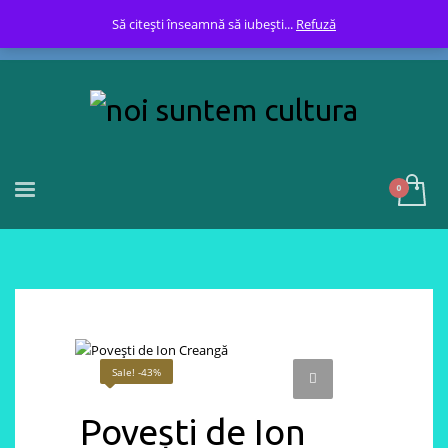
Să citești înseamnă să iubești...
Refuză
Sale! -43%
Povești de Ion