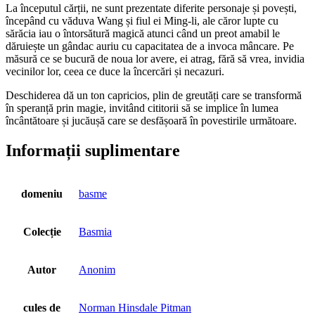
La începutul cărții, ne sunt prezentate diferite personaje și povești,
începând cu văduva Wang și fiul ei Ming-li, ale căror lupte cu
sărăcia iau o întorsătură magică atunci când un preot amabil le
dăruiește un gândac auriu cu capacitatea de a invoca mâncare. Pe
măsură ce se bucură de noua lor avere, ei atrag, fără să vrea, invidia
vecinilor lor, ceea ce duce la încercări și necazuri.
Deschiderea dă un ton capricios, plin de greutăți care se transformă
în speranță prin magie, invitând cititorii să se implice în lumea
încântătoare și jucăușă care se desfășoară în povestirile următoare.
Informații suplimentare
domeniu
basme
Colecție
Basmia
Autor
Anonim
cules de
Norman Hinsdale Pitman