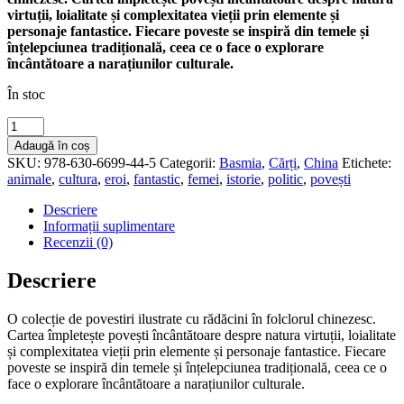
virtuții, loialitate și complexitatea vieții prin elemente și
personaje fantastice. Fiecare poveste se inspiră din temele și
înțelepciunea tradițională, ceea ce o face o explorare
încântătoare a narațiunilor culturale.
În stoc
Cantitate
De
Adaugă în coș
ce
SKU:
978-630-6699-44-5
Categorii:
Basmia
,
Cărți
,
China
Etichete:
câinele
animale
,
cultura
,
eroi
,
fantastic
,
femei
,
istorie
,
politic
,
povești
urăște
pisica
Descriere
și
Informații suplimentare
alte
Recenzii (0)
povești
din
Descriere
China
O colecție de povestiri ilustrate cu rădăcini în folclorul chinezesc.
Cartea împletește povești încântătoare despre natura virtuții, loialitate
și complexitatea vieții prin elemente și personaje fantastice. Fiecare
poveste se inspiră din temele și înțelepciunea tradițională, ceea ce o
face o explorare încântătoare a narațiunilor culturale.