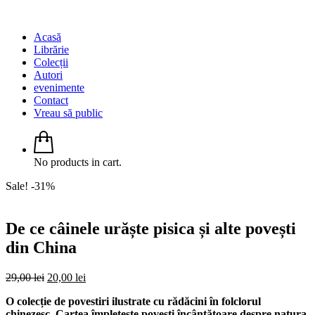
Acasă
Librărie
Colecții
Autori
evenimente
Contact
Vreau să public
No products in cart.
Sale! -31%
De ce câinele urăște pisica și alte povești
din China
Original
Current
29,00
lei
20,00
lei
price
price
O colecție de povestiri ilustrate cu rădăcini în folclorul
was:
is:
chinezesc. Cartea împletește povești încântătoare despre natura
29,00 lei.
20,00 lei.