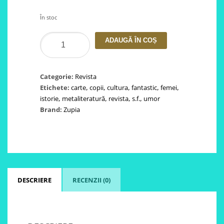
În stoc
Cantitate
ADAUGĂ ÎN COȘ
Revista
Ascultural
nr.
Categorie:
Revista
15-
Etichete:
carte
,
copii
,
cultura
,
fantastic
,
femei
,
iunie/2026
istorie
,
metaliteratură
,
revista
,
s.f.
,
umor
Brand:
Zupia
DESCRIERE
RECENZII (0)