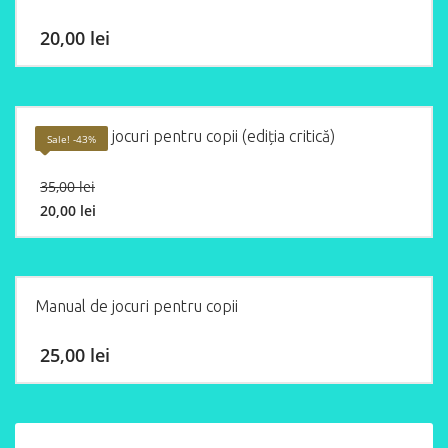
20,00
lei
Manual de jocuri pentru copii (ediția critică)
Sale! -43%
Original
35,00
lei
price
20,00
lei
was:
Current
35,00 lei.
price
is:
20,00 lei.
Manual de jocuri pentru copii
25,00
lei