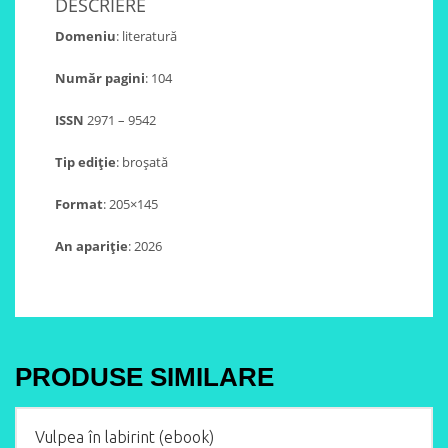
DESCRIERE
Domeniu
: literatură
Număr pagini
: 104
ISSN
2971 – 9542
Tip ediție
: broșată
Format
: 205×145
An apariție
: 2026
PRODUSE SIMILARE
Vulpea în labirint (ebook)