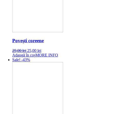
Poveşti coreene
Original
Current
29,00
lei
25,00
lei
price
price
Adaugă în coș
MORE INFO
was:
is:
Sale! -43%
29,00 lei.
25,00 lei.