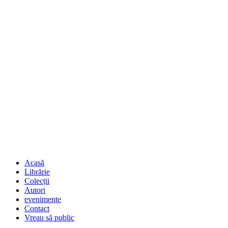
Acasă
Librărie
Colecții
Autori
evenimente
Contact
Vreau să public