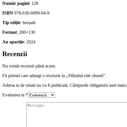
Număr pagini
: 128
ISBN
978-630-6699-04-9
Tip ediție
: broșată
Format
: 200×130
An apariție
: 2024
Recenzii
Nu există recenzii până acum.
Fii primul care adaugi o recenzie la „Sfârșitul este zborul”
Adresa ta de email nu va fi publicată.
Câmpurile obligatorii sunt marc
Evaluarea ta
*