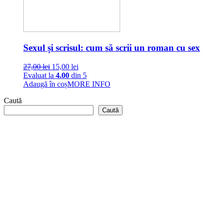
Sexul și scrisul: cum să scrii un roman cu sex
Original
Current
27,00
lei
15,00
lei
price
price
Evaluat la
4.00
din 5
was:
is:
Adaugă în coș
MORE INFO
27,00 lei.
15,00 lei.
Caută
Caută