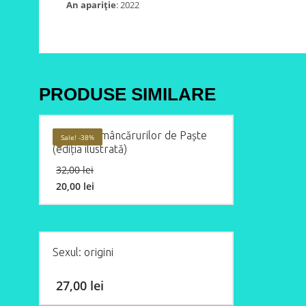
An apariție
: 2022
PRODUSE SIMILARE
Aventura mâncărurilor de Paște
Sale! -38%
(ediția ilustrată)
Original
32,00
lei
price
20,00
lei
was:
Current
32,00 lei.
price
is:
20,00 lei.
Sexul: origini
27,00
lei