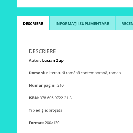
DESCRIERE
INFORMAȚII SUPLIMENTARE
RECENZ
DESCRIERE
Autor:
Lucian Zup
Domeniu
: literatură română contemporană, roman
Număr pagini
: 210
ISBN
: 978-606-9722-21-3
Tip ediție
: broșată
Format
: 200×130