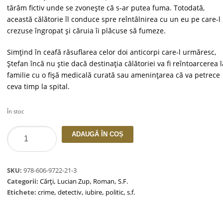
tărâm fictiv unde se zvoneşte că s-ar putea fuma. Totodată,
această călătorie îl conduce spre reîntâlnirea cu un eu pe care-l
crezuse îngropat şi căruia îi plăcuse să fumeze.
Simţind în ceafă răsuflarea celor doi anticorpi care-l urmăresc,
Ştefan încă nu ştie dacă destinaţia călătoriei va fi reîntoarcerea l
familie cu o fişă medicală curată sau ameninţarea că va petrece
ceva timp la spital.
În stoc
Cantitate
ADAUGĂ ÎN COȘ
Fumatul
interzis
SKU:
978-606-9722-21-3
Categorii:
Cărți
,
Lucian Zup
,
Roman
,
S.F.
Etichete:
crime
,
detectiv
,
iubire
,
politic
,
s.f.