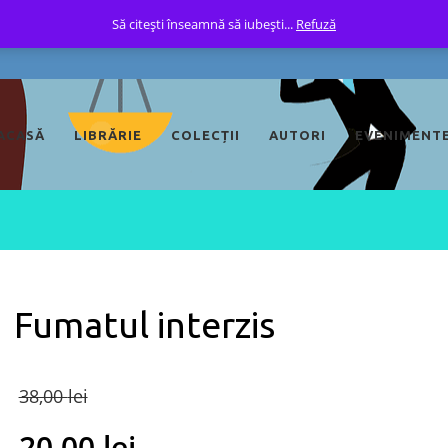
Să citești înseamnă să iubești...
Refuză
ACASĂ
LIBRĂRIE
COLECȚII
AUTORI
EVENIMENT
Fumatul interzis
Original
38,00
lei
price
20,00
lei