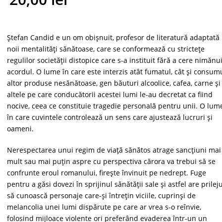
was:
Current
38,00 lei.
price
Ştefan Candid e un om obişnuit, profesor de literatură adaptată
noii mentalităţi sănătoase, care se conformează cu stricteţe
is:
regulilor societăţii distopice care s-a instituit fără a cere nimănu
acordul. O lume în care este interzis atât fumatul, cât şi consum
20,00 lei.
altor produse nesănătoase, gen băuturi alcoolice, cafea, carne şi
altele pe care conducătorii acestei lumi le-au decretat ca fiind
nocive, ceea ce constituie tragedie personală pentru unii. O lum
în care cuvintele controlează un sens care ajustează lucruri şi
oameni.
Nerespectarea unui regim de viaţă sănătos atrage sancţiuni mai
mult sau mai puţin aspre cu perspectiva cărora va trebui să se
confrunte eroul romanului, fireşte învinuit pe nedrept. Fuge
pentru a găsi dovezi în sprijinul sănătăţii sale şi astfel are prileju
să cunoască personaje care-şi întreţin viciile, cuprinşi de
melancolia unei lumi dispărute pe care ar vrea s-o reînvie,
folosind mijloace violente ori preferând evaderea într-un un