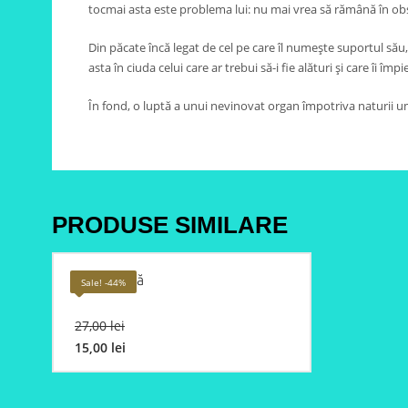
tocmai asta este problema lui: nu mai vrea să rămână în obs
Din păcate încă legat de cel pe care îl numește suportul său, 
asta în ciuda celui care ar trebui să-i fie alături și care îi împi
În fond, o luptă a unui nevinovat organ împotriva naturii 
PRODUSE SIMILARE
Pisica dublă
Sale! -44%
Original
27,00
lei
price
15,00
lei
was:
Current
27,00 lei.
price
is: