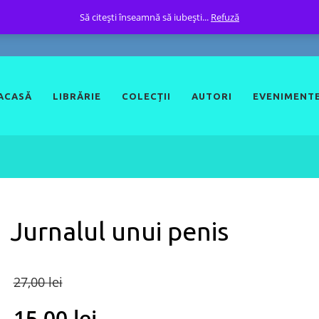
Să citești înseamnă să iubești...
Refuză
ACASĂ
LIBRĂRIE
COLECȚII
AUTORI
EVENIMENT
Jurnalul unui penis
Original
27,00
lei
price
15,00
lei