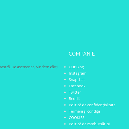
20,00 lei.
COMPANIE
oastră. De asemenea, vindem cărți
Our Blog
Instagram
Snapchat
Facebook
Twitter
Reddit
Politică de confidențialitate
Termeni și condiții
COOKIES
Politică de rambursări și