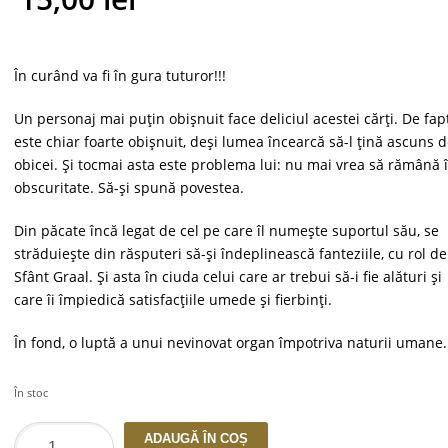
was:
Current
27,00 lei.
price
În curând va fi în gura tuturor!!!
is:
Un personaj mai puțin obișnuit face deliciul acestei cărți. De fapt
este chiar foarte obișnuit, deși lumea încearcă să-l țină ascuns d
15,00 lei.
obicei. Și tocmai asta este problema lui: nu mai vrea să rămână 
obscuritate. Să-și spună povestea.
Din păcate încă legat de cel pe care îl numește suportul său, se
străduiește din răsputeri să-și îndeplinească fanteziile, cu rol de
Sfânt Graal. Și asta în ciuda celui care ar trebui să-i fie alături și
care îi împiedică satisfacțiile umede și fierbinți.
În fond, o luptă a unui nevinovat organ împotriva naturii umane.
În stoc
Cantitate
ADAUGĂ ÎN COȘ