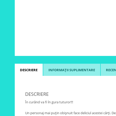
DESCRIERE
INFORMAȚII SUPLIMENTARE
RECENZ
DESCRIERE
În curând va fi în gura tuturor!!!
Un personaj mai puțin obișnuit face deliciul acestei cărți. De 