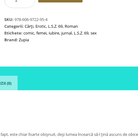
Jurnalul
unui
penis
SKU:
978-606-9722-95-4
Categorii:
Cărți
,
Erotic
,
L.S.Z. 69
,
Roman
Etichete:
comic
,
femei
,
iubire
,
jurnal
,
L.S.Z. 69
,
sex
Brand:
Zupia
II (0)
fapt, este chiar foarte obișnuit, deși lumea încearcă să-l țină ascuns de obicei