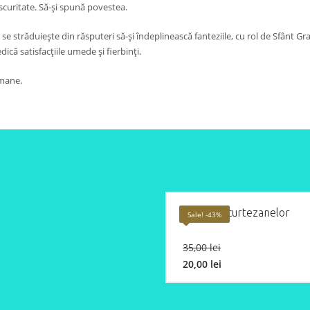
curitate. Să-și spună povestea.
se străduiește din răsputeri să-și îndeplinească fanteziile, cu rol de Sfânt Graa
edică satisfacțiile umede și fierbinți.
umane.
Jurnalele curtezanelor
Sale! -43%
Original
35,00
lei
price
20,00
lei
was:
Current
35,00 lei.
price
is: