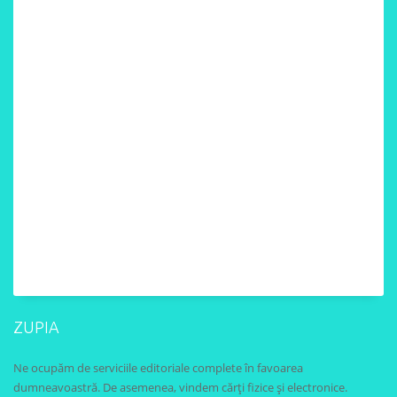
ZUPIA
Ne ocupăm de serviciile editoriale complete în favoarea
dumneavoastră. De asemenea, vindem cărți fizice și electronice.