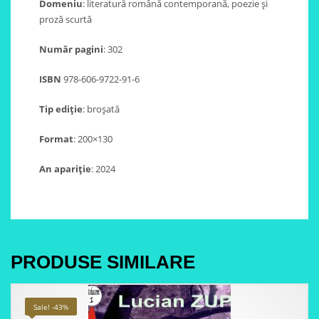
Domeniu
: literatură română contemporană, poezie și
proză scurtă
Număr pagini
: 302
ISBN
978-606-9722-91-6
Tip ediție
: broșată
Format
: 200×130
An apariție
: 2024
PRODUSE SIMILARE
Sale! -43%