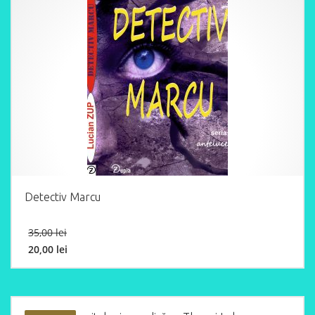
Detectiv Marcu
Original
35,00
lei
price
20,00
lei
was:
Current
35,00 lei.
price
is:
20,00 lei.