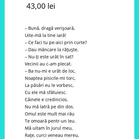
43,00
lei
– Bună, dragă verișoară,
Uite-mă la tine iară!
– Ce faci tu pe-aici prin curte?
– Dau mâncare la rățuște.
– Nu-ţi este urât în sat?
Vecinii au c-am plecat.
– Ba nu-mi e urât de loc,
Noaptea pisicile-mi torc,
La păsări eu le vorbesc,
Cu ele mă sfătuiesc.
Câinele e credincios,
Nu mă latră pe din dos.
Omul este mult mai rău
Te omoară pentr-un leu.
Mă uitam în jurul meu,
Raţe, curci veneau mereu,