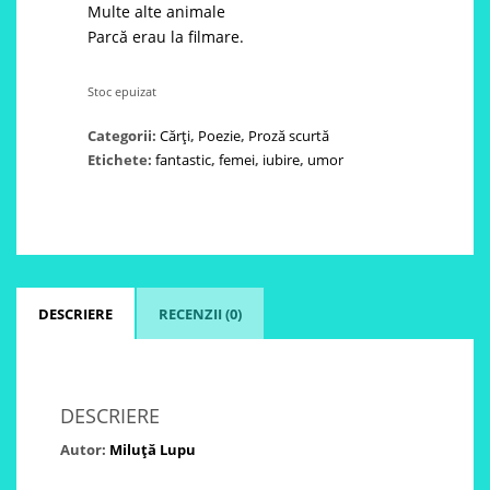
Multe alte animale
Parcă erau la filmare.
Stoc epuizat
Categorii:
Cărți
,
Poezie
,
Proză scurtă
Etichete:
fantastic
,
femei
,
iubire
,
umor
DESCRIERE
RECENZII (0)
DESCRIERE
Autor:
Miluță Lupu