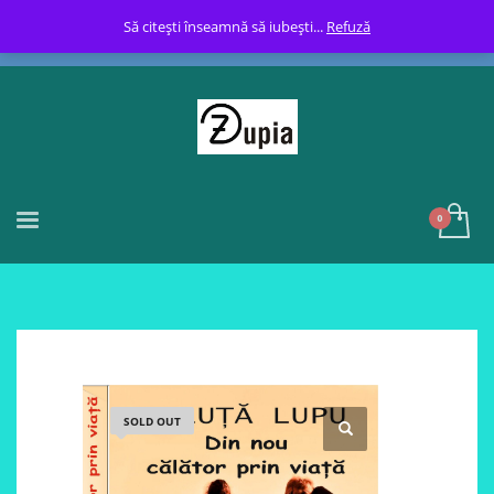
Să citești înseamnă să iubești...
Refuză
SOLD OUT