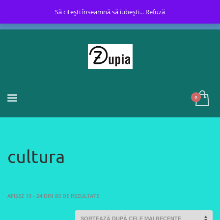
Să citești înseamnă să iubești...
Refuză
cultura
SORTED
AFIȘEZ 13 - 24 DIN 83 DE REZULTATE
BY
LATEST