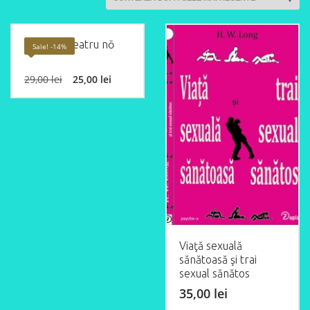
Piese de teatru nō
Sale! -14%
Original
Current
29,00
lei
25,00
lei
price
price
was:
is:
29,00 lei.
25,00 lei.
Viaţă sexuală
sănătoasă şi trai
sexual sănătos
35,00
lei