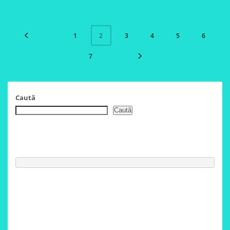
24,00 lei.
15,00 lei.
24,00 lei.
15,00 le
1
3
4
5
6
2
7
Caută
Caută