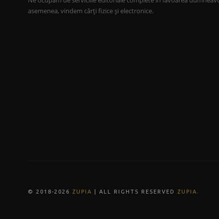
Ne ocupăm de serviciile editoriale complete în favoarea dumneav
asemenea, vindem cărți fizice și electronice.
.
© 2018-202
6
ZUPIA
| ALL RIGHTS RESERVED
ZUPIA