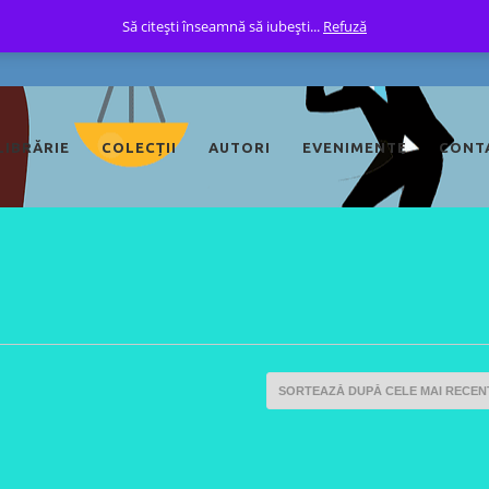
Să citești înseamnă să iubești...
Refuză
LIBRĂRIE
COLECȚII
AUTORI
EVENIMENTE
CONT