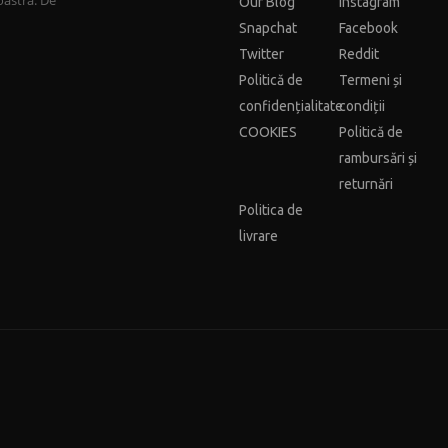
oastră. De
Our Blog
Instagram
Snapchat
Facebook
Twitter
Reddit
Politică de
Termeni și
confidențialitate
condiții
COOKIES
Politică de
rambursări și
returnări
Politica de
livrare