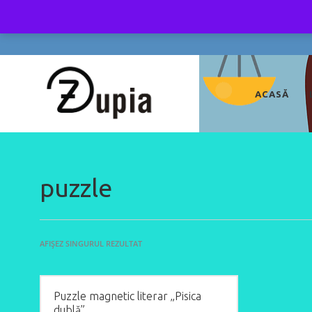
ACASĂ
puzzle
AFIȘEZ SINGURUL REZULTAT
Puzzle magnetic literar „Pisica
dublă”