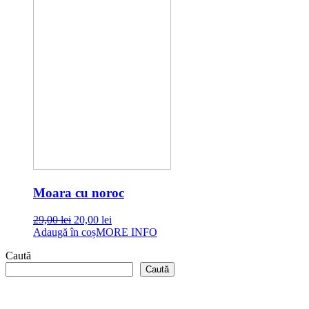
Moara cu noroc
Original
Current
29,00
lei
20,00
lei
price
price
Adaugă în coș
MORE INFO
was:
is:
Caută
29,00 lei.
20,00 lei.
Caută