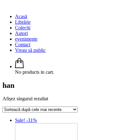
Acasă
Librărie
Colecții
Autori
evenimente
Contact
Vreau să public
No products in cart.
han
Afișez singurul rezultat
Sale! -31%