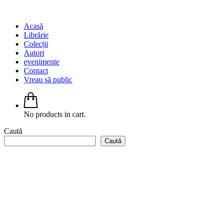
Acasă
Librărie
Colecții
Autori
evenimente
Contact
Vreau să public
No products in cart.
Caută
Caută