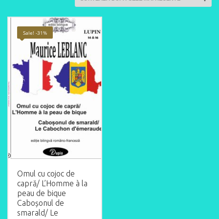
Sale! -31%
Omul cu cojoc de
capră/ L’Homme à la
peau de bique
Caboșonul de
smarald/ Le