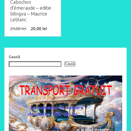
Cabochon
d’émeraude – editie
bilingva – Maurice
Leblanc
Original
Current
29,00
lei
20,00
lei
price
price
was:
is:
29,00 lei.
20,00 lei.
Caută
Caută