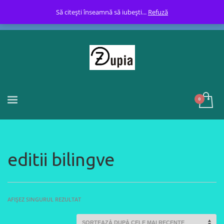
Să citești înseamnă să iubești...
Refuză
editii bilingve
AFIȘEZ SINGURUL REZULTAT