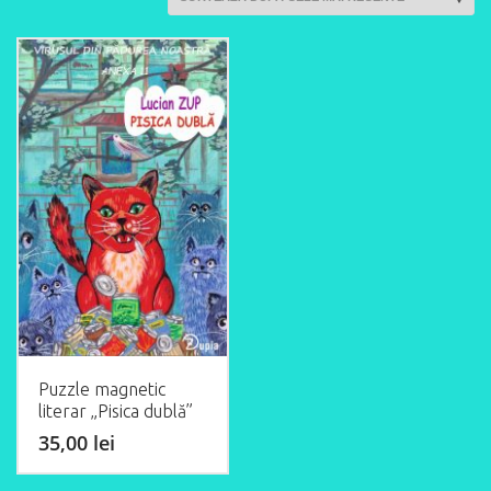
Puzzle magnetic
literar „Pisica dublă”
35,00
lei