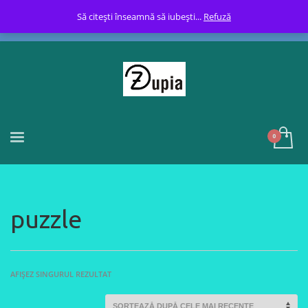
Să citești înseamnă să iubești...
Refuză
puzzle
AFIȘEZ SINGURUL REZULTAT