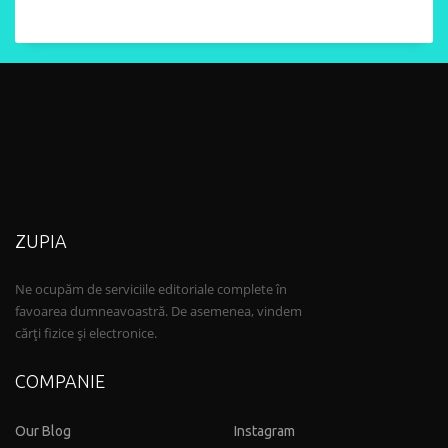
ZUPIA
Ne ocupăm de serviciile editoriale complete în
favoarea dumneavoastră. De asemenea, vindem
cărți fizice și electronice.
COMPANIE
Our Blog
Instagram