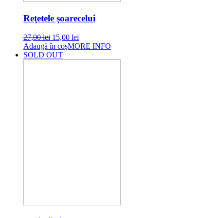
Reţetele şoarecelui
Original
Current
27,00
lei
15,00
lei
price
price
Adaugă în coș
MORE INFO
was:
is:
SOLD OUT
27,00 lei.
15,00 lei.