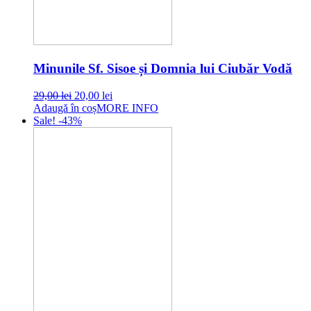
Minunile Sf. Sisoe și Domnia lui Ciubăr Vodă
Original
Current
29,00
lei
20,00
lei
price
price
Adaugă în coș
MORE INFO
was:
is:
Sale! -43%
29,00 lei.
20,00 lei.