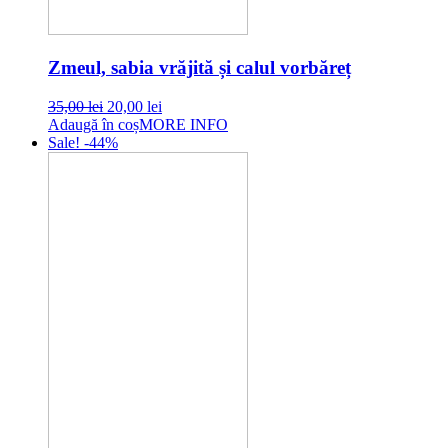
Zmeul, sabia vrăjită și calul vorbăreț
Original
Current
35,00
lei
20,00
lei
price
price
Adaugă în coș
MORE INFO
was:
is:
Sale! -44%
35,00 lei.
20,00 lei.