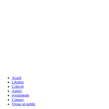
Acasă
Librărie
Colecții
Autori
evenimente
Contact
Vreau să public