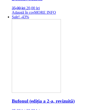
Original
Current
35,00
lei
20,00
lei
price
price
Adaugă în coș
MORE INFO
was:
is:
Sale! -43%
35,00 lei.
20,00 lei.
Bufonul (ediția a 2-a, revizuită)