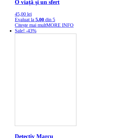
O viaţă şi un sfert
45,00
lei
Evaluat la
5.00
din 5
Citește mai mult
MORE INFO
Sale! -43%
Detectiv Marcu