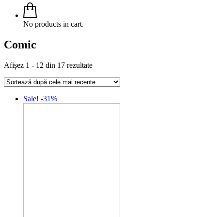
No products in cart.
Comic
Sorted
Afișez 1 - 12 din 17 rezultate
by
latest
Sale! -31%