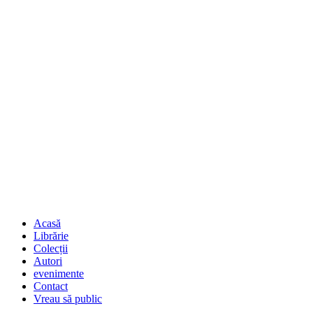
Acasă
Librărie
Colecții
Autori
evenimente
Contact
Vreau să public