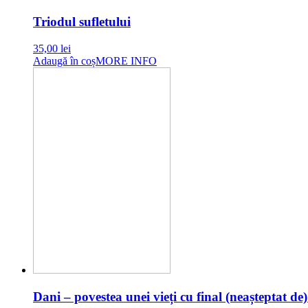
Triodul sufletului
35,00
lei
Adaugă în coș
MORE INFO
Dani – povestea unei vieți cu final (neașteptat de) 