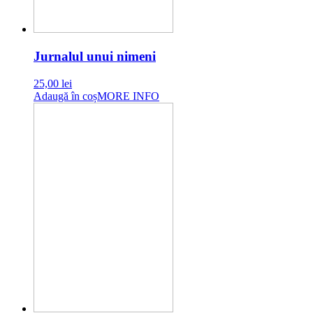
Jurnalul unui nimeni
25,00
lei
Adaugă în coș
MORE INFO