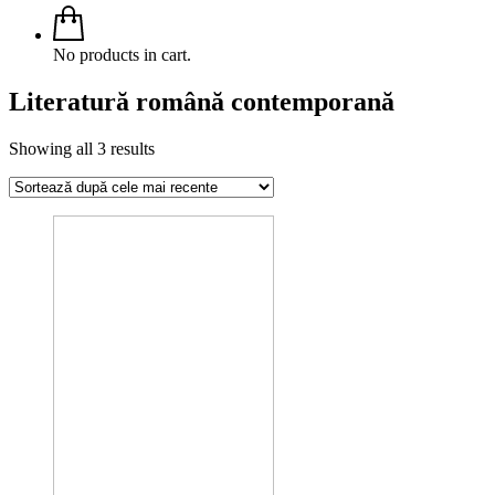
No products in cart.
Literatură română contemporană
Sorted
Showing all 3 results
by
latest