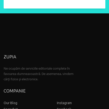
ZUPIA
Ne ocupăm de serviciile editoriale complete în
favoarea dumneavoastră. De asemenea, vindem
cărți fizice și electronice.
COMPANIE
Our Blog
Instagram