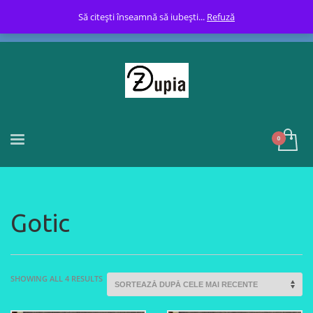
Să citești înseamnă să iubești...
Refuză
Gotic
SORTED
SHOWING ALL 4 RESULTS
BY
LATEST