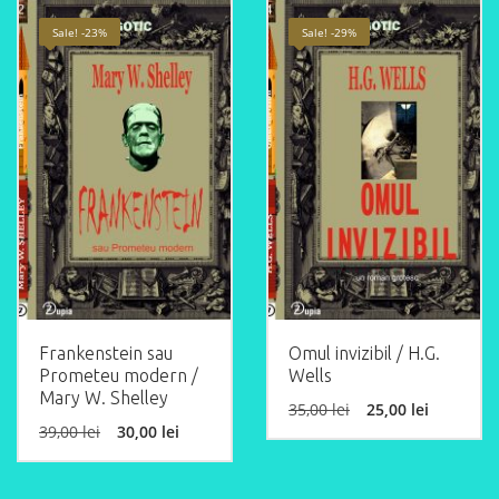
Sale! -23%
Sale! -29%
Frankenstein sau
Omul invizibil / H.G.
Prometeu modern /
Wells
Mary W. Shelley
Original
Curren
35,00
lei
25,00
lei
price
price
Original
Current
39,00
lei
30,00
lei
was:
is:
price
price
35,00 lei.
25,00 le
was:
is:
39,00 lei.
30,00 lei.