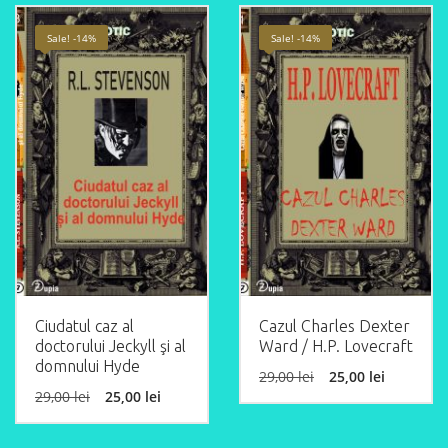
Sale! -14%
Sale! -14%
Ciudatul caz al
Cazul Charles Dexter
doctorului Jeckyll şi al
Ward / H.P. Lovecraft
domnului Hyde
Original
Curren
29,00
lei
25,00
lei
price
price
Original
Current
29,00
lei
25,00
lei
was:
is:
price
price
29,00 lei.
25,00 le
was:
is: