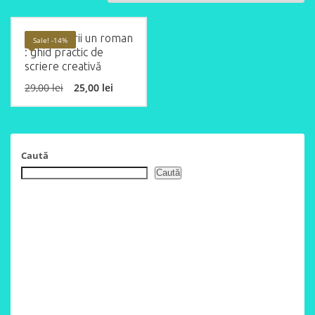
Cum să scrii un roman
Sale! -14%
: ghid practic de
scriere creativă
Original
Current
29,00
lei
25,00
lei
price
price
was:
is:
29,00 lei.
25,00 lei.
Caută
Caută